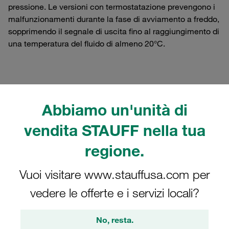
pressione. Le versioni con termostatazione prevengono i
malfunzionamenti durante la fase di avviamento a freddo,
sopprimendo il segnale di uscita fino al raggiungimento di
una temperatura del fluido di almeno 20°C.
Filtri / Ordinamento
Abbiamo un'unità di
Filtri in pressione (corpi e elementi filtranti)
vendita STAUFF nella tua
regione.
17 Risultati
Vuoi visitare www.stauffusa.com per
vedere le offerte e i servizi locali?
Griglia
Elenco
No, resta.
Indicatore di intasamento: ottico reset