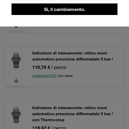
automatico pressione differenziale 5 bar /
Sì, il cambiamento.
110,78 €
/ pezzo
spedizione €19
/ più tasse
Indicatore di intasamento: ottico reset
automatico pressione differenziale 5 bar /
110,78 €
/ pezzo
spedizione €19
/ più tasse
Indicatore di intasamento: ottico reset
automatico pressione differenziale 5 bar /
con Thermostop
119,62 €
/ pezzo