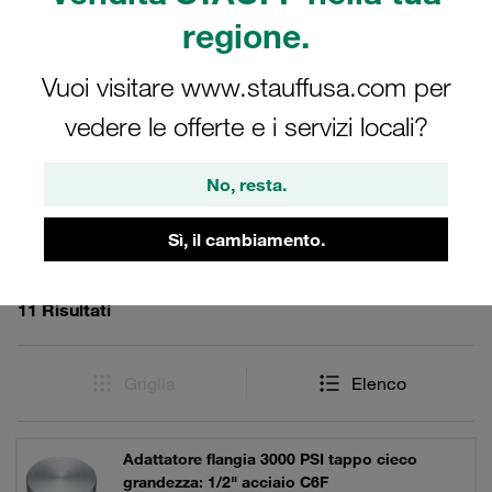
Singolarmente o come set completo con metà flange
regione.
divise, Flange monoblocco, bulloni, rondelle di sicurezza
e O-ring.
Vuoi visitare www.stauffusa.com per
vedere le offerte e i servizi locali?
Filtri / Ordinamento
No, resta.
Adattatori per flange SAE (serie 3000 PSI)
Sì, il cambiamento.
11 Risultati
Griglia
Elenco
Adattatore flangia 3000 PSI tappo cieco
grandezza: 1/2" acciaio C6F