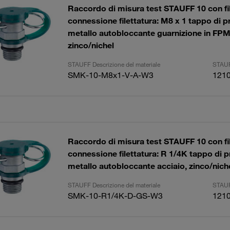
Raccordo di misura test STAUFF 10 con fil
connessione filettatura: M8 x 1 tappo di p
metallo autobloccante guarnizione in FPM
zinco/nichel
STAUFF Descrizione del materiale
STAUF
SMK-10-M8x1-V-A-W3
121
Raccordo di misura test STAUFF 10 con fil
connessione filettatura: R 1/4K tappo di p
metallo autobloccante acciaio, zinco/nich
STAUFF Descrizione del materiale
STAUF
SMK-10-R1/4K-D-GS-W3
121