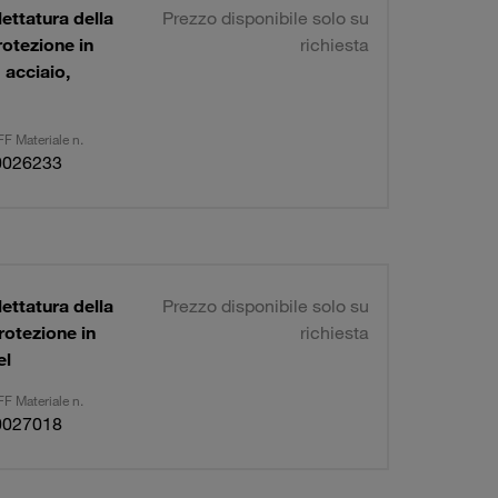
ettatura della
Prezzo disponibile solo su
rotezione in
richiesta
 acciaio,
F Materiale n.
0026233
ettatura della
Prezzo disponibile solo su
rotezione in
richiesta
el
F Materiale n.
0027018