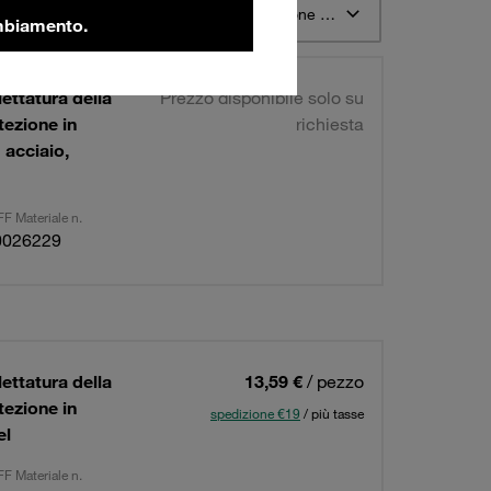
o 12
Ordina per Descrizione materiale STAUFF ascendente
ambiamento.
ettatura della
Prezzo disponibile solo su
tezione in
richiesta
 acciaio,
F Materiale n.
0026229
ettatura della
13,59 €
/ pezzo
tezione in
spedizione €19
/ più tasse
el
F Materiale n.