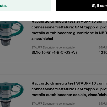
tati
Import
sta.
Sì, il c
Raccordo di misura test STAUFF 10 con fil
connessione filettatura: G1/4 tappo di pro
metallo autobloccante guarnizione in NBR
zinco/nichel
STAUFF Descrizione del materiale
STAUF
SMK-10-G1/4-B-C-GS-W3
121
Raccordo di misura test STAUFF 10 con fil
connessione filettatura: G1/4 tappo di pro
metallo autobloccante acciaio, zinco/nich
STAUFF Descrizione del materiale
STAUF