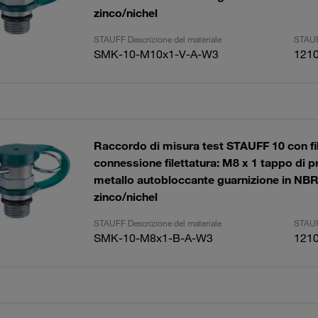
zinco/nichel
STAUFF Descrizione del materiale
STAUF
SMK-10-M10x1-V-A-W3
121
Raccordo di misura test STAUFF 10 con fil
connessione filettatura: M8 x 1 tappo di p
metallo autobloccante guarnizione in NBR
zinco/nichel
STAUFF Descrizione del materiale
STAUF
SMK-10-M8x1-B-A-W3
121