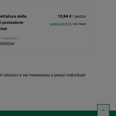
ettatura della
13,94 €
/ pezzo
i protezione
spedizione €19
/ più tasse
chel
F Materiale n.
0026234
idraulici e sei interessato a prezzi individuali