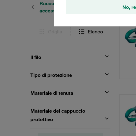
Raccordi di misura e
8 Risul
No, re
accessori STAUFF Test 10
Griglia
Elenco
Il filo
Tipo di protezione
Materiale di tenuta
Materiale del cappuccio
protettivo