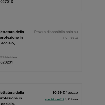
0027010
ettatura della
Prezzo disponibile solo su
 protezione in
richiesta
 acciaio,
F Materiale n.
0026231
ettatura della
10,39 €
/ pezzo
protezione in
spedizione €19
/ più tasse
 acciaio,