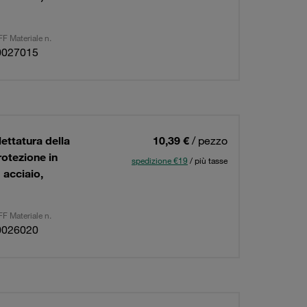
F Materiale n.
0027015
ettatura della
10,39 €
/ pezzo
rotezione in
spedizione €19
/ più tasse
 acciaio,
F Materiale n.
0026020