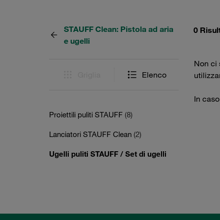
STAUFF Clean: Pistola ad aria
0 Risul
e ugelli
Non ci s
Griglia
Elenco
utilizz
In caso
Proiettili puliti STAUFF
(8)
Lanciatori STAUFF Clean
(2)
Ugelli puliti STAUFF / Set di ugelli