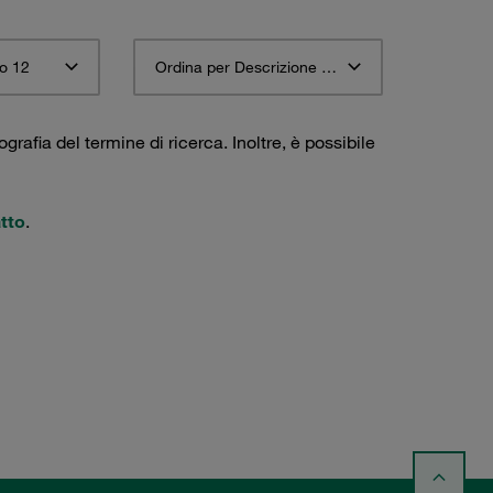
o 12
Ordina per Descrizione materiale STAUFF ascendente
ografia del termine di ricerca. Inoltre, è possibile
tto
.