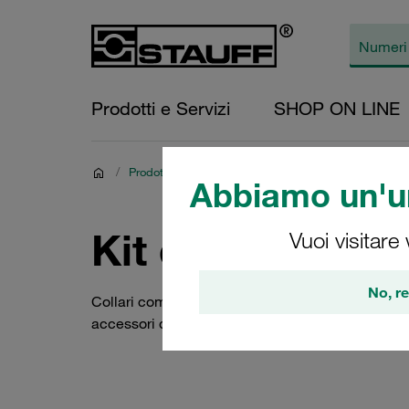
Prodotti e Servizi
SHOP ON LINE
/
Prodotti
/
Collari STAUFF
/
Collari ACT di STAUF
Abbiamo un'un
Kit di Collari
Vuoi visitare
No, re
Collari completi / gruppi di collari ACT della Ser
accessori di montaggio necessari: Piastra di coper