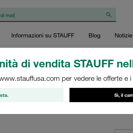
Informazioni su STAUFF
Blog
Notizie
F
/
Collari ACT della Serie Doppia simili a DIN 3015, Parte 3
/
Kit di Collari
ità di vendita STAUFF nell
 www.stauffusa.com per vedere le offerte e i s
sta.
Sì, il c
ie Doppia secondo DIN 3015, Parte 3, composti da corpi collare e
tura, Piastra a saldare, Rondella di bloccaggio di sicurezza, dad