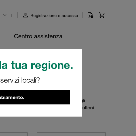
IT
Registrazione e accesso
Centro assistenza
a tua regione.
ervizi locali?
ambiamento.
 da tutti i componenti di fissaggio e gli
i per rotaie, adattatori per rotaie e bulloni.