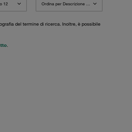
o 12
Ordina per Descrizione materiale STAUFF ascendente
ografia del termine di ricerca. Inoltre, è possibile
tto
.