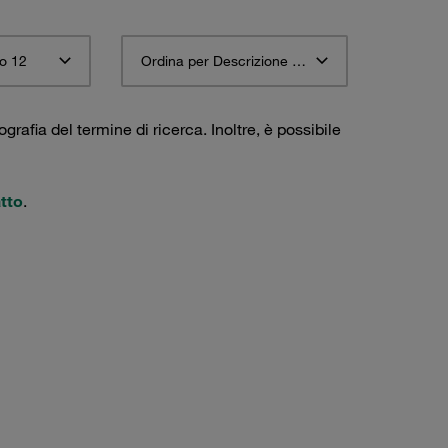
o 12
Ordina per Descrizione materiale STAUFF ascendente
ografia del termine di ricerca. Inoltre, è possibile
tto
.