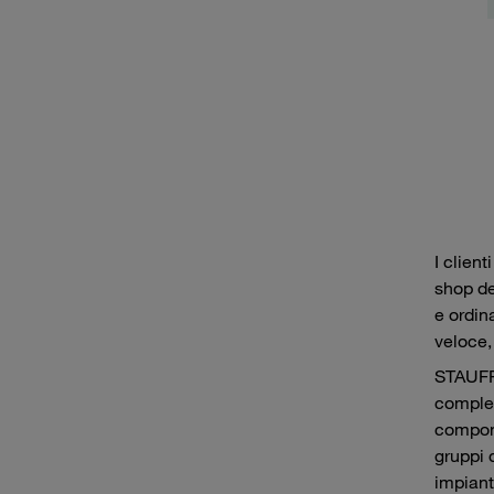
I client
shop de
e ordin
veloce,
STAUFF
complet
compone
gruppi 
impiant