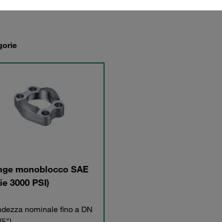
gorie
nge monoblocco SAE
rie 3000 PSI)
dezza nominale fino a DN
(5")