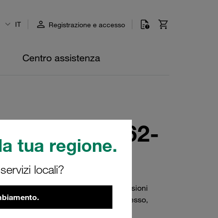
IT
Registrazione e accesso
Centro assistenza
SI - ISO 6162-
a tua regione.
ervizi locali?
-1:2002. Disponibili in tutte le dimensioni
ambiamento.
cciaio (zincato e passivato a strato spesso,