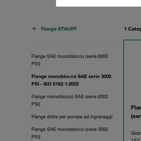
Flange STAUFF
1 Cate
Flange SAE monoblocco (serie 6000
PSI)
Flange monoblocco SAE serie 3000
PSI - ISO 6162-1:2002
Flange monoblocco SAE (serie 6000
PSI)
Fla
(se
Flange dritte per pompe ad ingranaggi
Flange SAE monoblocco (serie 3000
Gran
PSI)
127 