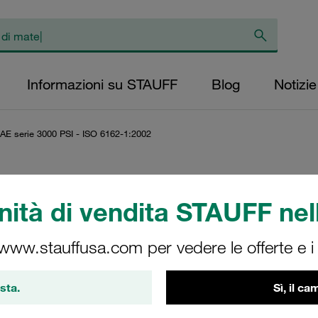
Informazioni su STAUFF
Blog
Notizie
AE serie 3000 PSI - ISO 6162-1:2002
cco SAE serie 3000 P
ità di vendita STAUFF nell
 www.stauffusa.com per vedere le offerte e i s
rie a pressione standard (3000 PSI) secondo la norma ISO 6162
sta.
Sì, il c
er pressioni operative massime fino a 350 bar. Disponibile in a