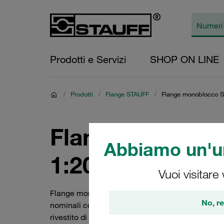
Prodotti e Servizi
SHOP ON LINE
/
Prodotti
/
Flange STAUFF
/
Flange monoblocco S
Flange monoblo
Abbiamo un'un
1:2002
Vuoi visitare
Flange monoblocco SAE, diverse versioni nella se
No, re
nominali comuni tra DN 13 (1/2") e DN 127 (5"). P
rivestito di zinco/nichel) o in acciaio inox V4A.