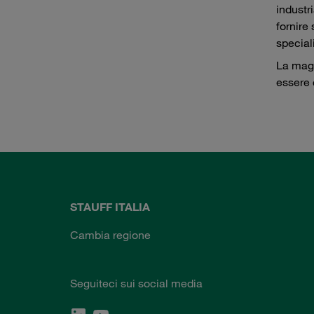
industr
fornire
special
La magg
essere 
STAUFF ITALIA
Cambia regione
Seguiteci sui social media