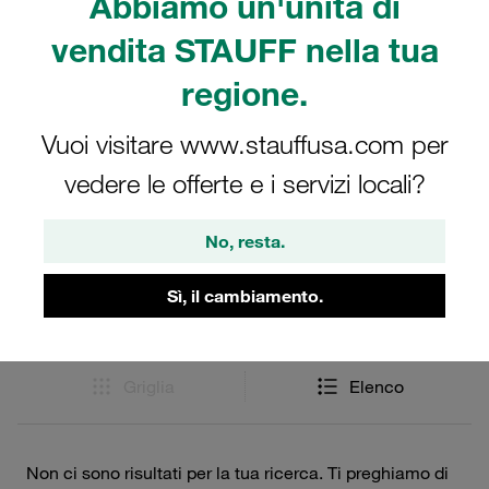
Abbiamo un'unità di
dal campione di olio. STAUFF offre unità di
vendita STAUFF nella tua
campionamento in bottiglia per il contatore di particelle
LasPaC-II in due dimensioni: 110 ml e 500 ml.
regione.
Vuoi visitare www.stauffusa.com per
vedere le offerte e i servizi locali?
Filtri / Ordinamento
No, resta.
Contatori particelle laser
Sì, il cambiamento.
0 Risultati
Griglia
Elenco
Non ci sono risultati per la tua ricerca. Ti preghiamo di