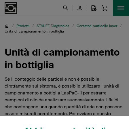
/
Prodotti
/
STAUFF Diagtronics
/
Contatori particelle laser
/
Unità di campionamento in bottiglia
Unità di campionamento
in bottiglia
Se il conteggio delle particelle non è possibile
direttamente sul sistema, è possibile utilizzare l'unità di
campionamento a bottiglia LasPaC-II per estrarre
campioni di olio da analizzare successivamente. I fluidi
che contengono una grande quantità di aria non possono
essere misurati correttamente. Per ovviare a questo
problema, le unità di campionamento a bottiglia sono
dotate di una pompa a vuoto in grado di rimuovere l'aria