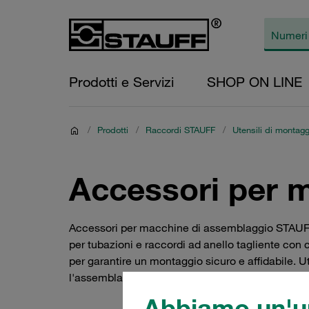
Prodotti e Servizi
SHOP ON LINE
/
Prodotti
/
Raccordi STAUFF
/
Utensili di montagg
Accessori per 
Accessori per macchine di assemblaggio STAUFF P
per tubazioni e raccordi ad anello tagliente con
per garantire un montaggio sicuro e affidabile. U
l'assemblaggio di anelli taglienti, offrendo soluzio
Abbiamo un'un