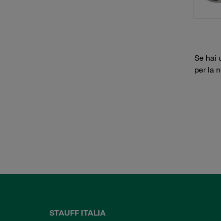
Se hai 
per la 
STAUFF ITALIA