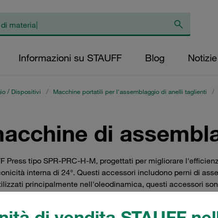
Informazioni su STAUFF
Blog
Notizie
io / Dispositivi
/
Macchine portatili per l'assemblaggio di anelli taglienti
/
macchine di assembl
ress tipo SPR-PRC-H-M, progettati per migliorare l'efficienza
 conicità interna di 24°. Questi accessori includono perni di 
tilizzati principalmente nell'oleodinamica, questi accessori son
ni pratiche e di alta qualità per i professionisti del settore.
ità di vendita STAUFF nell