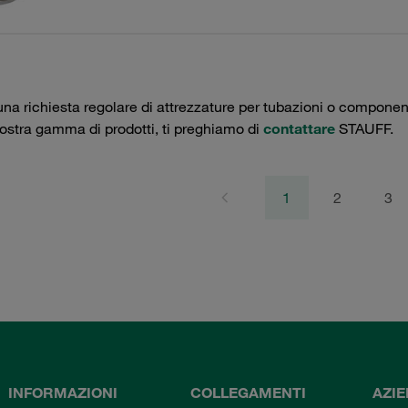
una richiesta regolare di attrezzature per tubazioni o componenti 
nostra gamma di prodotti, ti preghiamo di
contattare
STAUFF.
1
2
3
INFORMAZIONI
COLLEGAMENTI
AZI