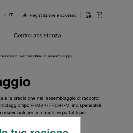
IT
Registrazione e accesso
Centro assistenza
Accessori per macchine di assemblaggio
aggio
 e la precisione nell'assemblaggio di raccordi
assemblaggio tipo FI-MVK-PRC-H-M, indispensabili
o essenziali per le macchine portatili per
a tua regione.