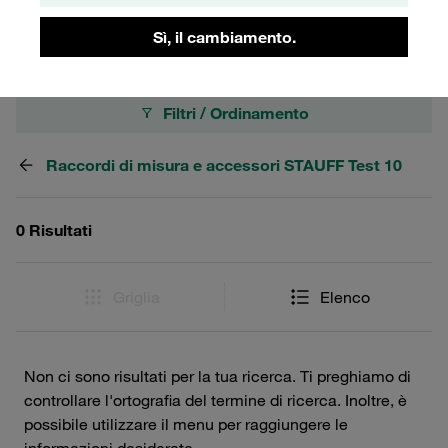
Pressione massima di esercizio di 400 bar.
Sì, il cambiamento.
Filtri / Ordinamento
Raccordi di misura e accessori STAUFF Test 10
0 Risultati
Griglia
Elenco
Non ci sono risultati per la tua ricerca. Ti preghiamo di
controllare l'ortografia del termine di ricerca. Inoltre, è
possibile utilizzare il menu per raggiungere le