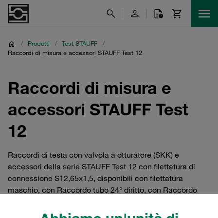
/
Prodotti
/
Test STAUFF
/
Raccordi di misura e accessori STAUFF Test 12
Raccordi di misura e
accessori STAUFF Test
12
Raccordi di testa con valvola a otturatore (SKK) e
accessori della serie STAUFF Test 12 con filettatura di
connessione S12,65x1,5, disponibili con filettatura
maschio, con Raccordo tubo 24° diritto, con Raccordo
24° con O-ring (DKO) o in versione paratia. Disponibile in
acciaio con rivestimento in zinco/nichel di alta qualità o,