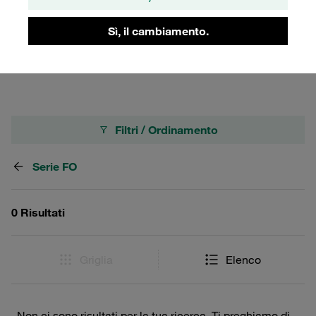
maschio offre facilità di installazione e manutenzione,
migliorando l'efficienza operativa. Scopri la qualità e la
Sì, il cambiamento.
durata degli innesti rapidi STAUFF, progettati per
soddisfare le esigenze più rigorose del settore.
Filtri / Ordinamento
Serie FO
0 Risultati
Griglia
Elenco
Non ci sono risultati per la tua ricerca. Ti preghiamo di