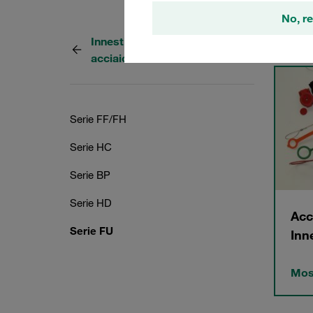
No, re
Innesti rapidi a faccia piana in
3 Cate
acciaio a Raccordi
Serie FF/FH
Serie HC
Serie BP
Serie HD
Acc
Serie FU
Inn
Most