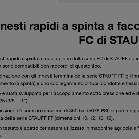
nnesti rapidi a spinta a fac
FC di STA
esti rapidi a spinta a faccia piana della serie FC di STAUFF c
 sono compatibili con raccordi di questo tipo.
inazione con gli innesti femmina della serie STAUFF FF, gli inne
mento (a spinta) e uno scollegamento di tubi, condotte e flessi
e è stata sviluppata per l'accoppiamento sotto pressione ed è d
25 (3/8“ - 1“).
ssione d'esercizio massima di 350 bar (5076 PSI) si può ragg
 della serie STAUFF FF (dimensioni 10, 12, 16, 19).
gn testato è adatto per essere utilizzato in macchine agricole e
i.