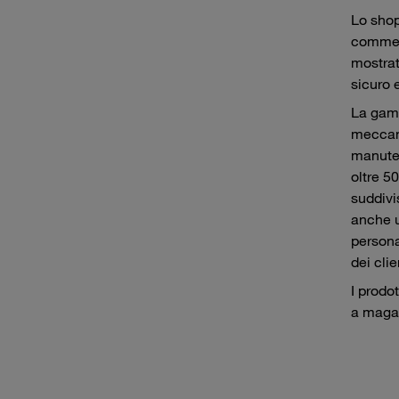
Lo shop
commerc
mostrat
sicuro 
La gamm
meccani
manuten
oltre 5
suddivi
anche u
persona
dei clie
I prodo
a magaz