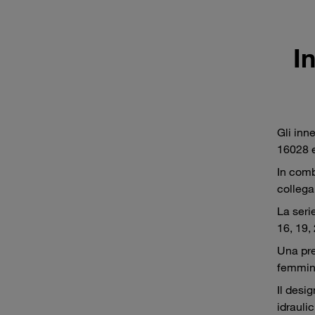
I
Gli inn
16028 e
In comb
collega
La seri
16, 19, 
Una pre
femmina
Il desi
idraulic