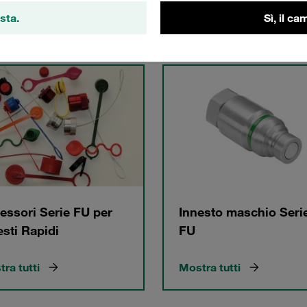
sta.
Sì, il c
gorie
essori Serie FU per
Innesto maschio Seri
esti Rapidi
FU
ra tutti
Mostra tutti