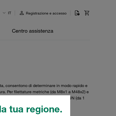
IT
Registrazione e accesso
Centro assistenza
ndita, consentono di determinare in modo rapido e
sura. Per filettature metriche (da M8x1 a M48x2) e
a 7/16-20 a 7/8-14 UNF) e filettature 4 UN (da 1
a tua regione.