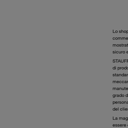
Lo shop
commerc
mostrat
sicuro 
STAUFF
di prod
standar
meccani
manuten
grado d
persona
del clie
La magg
essere 