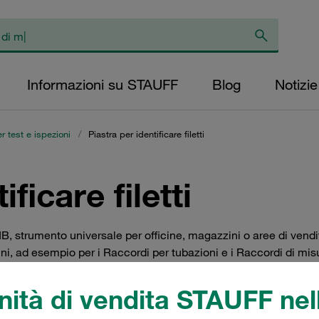
Informazioni su STAUFF
Blog
Notizie
 test e ispezioni
/
Piastra per identificare filetti
ficare filetti
I-TIB, strumento universale per officine, magazzini o aree di ve
muni, ad esempio per i Raccordi per tubazioni e i Raccordi di mi
 filettature NPT (da 1/8-27 a 1 1/2-11,5 NPT), filettature UNF (d
ità di vendita STAUFF nell