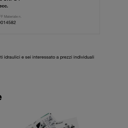
ecc.
F Materiale n.
0014582
idraulici e sei interessato a prezzi individuali
e