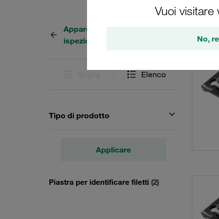
Vuoi visitare
Apparecchiature per test e
2 Risul
No, re
ispezioni
Griglia
Elenco
Tipo di prodotto
Applicare
Piastra per identificare filetti
(2)