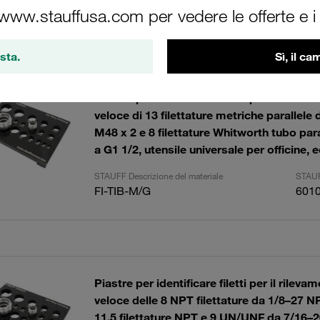
 www.stauffusa.com per vedere le offerte e i s
tati
Import
sta.
Sì, il c
Piastre per identificare filetti per il rilevam
veloce di 13 filettature metriche parallele 
M48 x 2 e 8 filettature Whitworth tubo par
a G1 1/2, utensile universale per officine, e
STAUFF Descrizione del materiale
STAUF
FI-TIB-M/G
601
Piastre per identificare filetti per il rilevam
veloce delle 8 NPT filettature da 1/8–27 N
11.5 filettature NPT e 9 UN/UNF da 7/16–