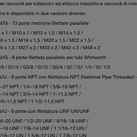
per raccordi per tubazioni ad attacco maschio e raccordi di mis
tra è disponibile in due versioni diverse:
M/G - 13 porte metriche filettate parallele
x 1 / M10 x 1 / M12 x 1,5 / M14 x 1.5 /
 x 1,5 / M18 x 1,5 / M20 x 1,5 / M22 x 1.5 /
 x 1,5 / M27 x 2 / M33 x 2 / M42 x 2 / M48 x 2
M/G - 8 porte filettate parallele per tubi Whitworth
8 / G1/4 / G3/8 / G1/2 / G3/4 / G1 / G1 1/4 / G1 1/2
N/U - 8 porte NPT con filettatura NPT (National Pipe Threaded 
8–27 NPT / 1/4–18 NPT / 3/8–18 NPT /
2–14 NPT / 3/4–14 NPT / 1–11,5 NPT /
1/4–11,5 NPT / 1 1/2–11,5 NPT
N/U - 9 porte con filettatura UNF UN/UNF
16–20 UNF / 1/2–20 UNF / 9/16–18 UNF /
4–16 UNF / 7/8–14 UNF / 1 1/16–12 UN /
5/16–12 UN / 1 5/8–12 UN / 1 7/8–12 UN