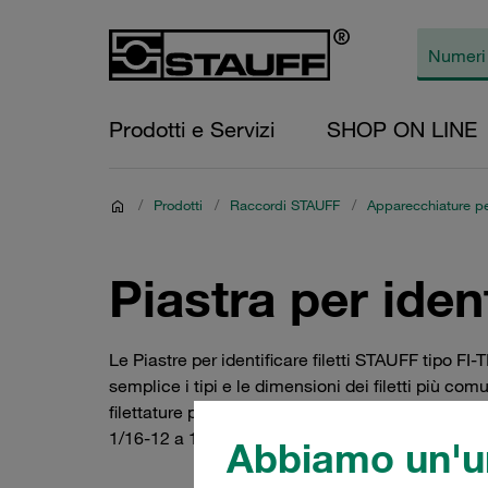
Prodotti e Servizi
SHOP ON LINE
/
Prodotti
/
Raccordi STAUFF
/
Apparecchiature per
Piastra per identi
Le Piastre per identificare filetti STAUFF tipo F
semplice i tipi e le dimensioni dei filetti più co
filettature per tubi Whitworth (da G1/8 a G1 1/2),
1/16-12 a 1 7/8-12 UN).
Abbiamo un'un