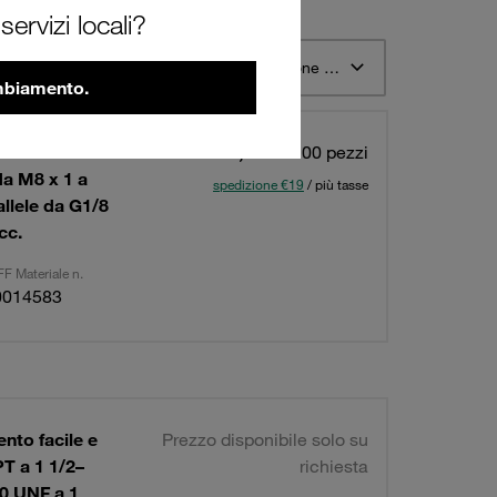
ervizi locali?
o 12
Ordina per Descrizione materiale STAUFF ascendente
ambiamento.
ento facile e
411,00 €
/ 100 pezzi
da M8 x 1 a
spedizione €19
/ più tasse
allele da G1/8
cc.
F Materiale n.
0014583
ento facile e
Prezzo disponibile solo su
PT a 1 1/2–
richiesta
20 UNF a 1