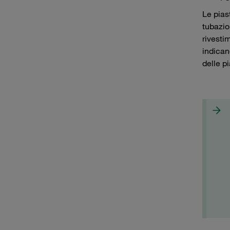
Le piast
tubazio
rivesti
indican
delle pi