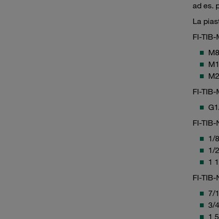
ad es. 
La pias
FI-TIB-
M8 
M16
M26
FI-TIB-
G1/
FI-TIB-
1/
1/
1 
FI-TIB-
7/
3/
1 