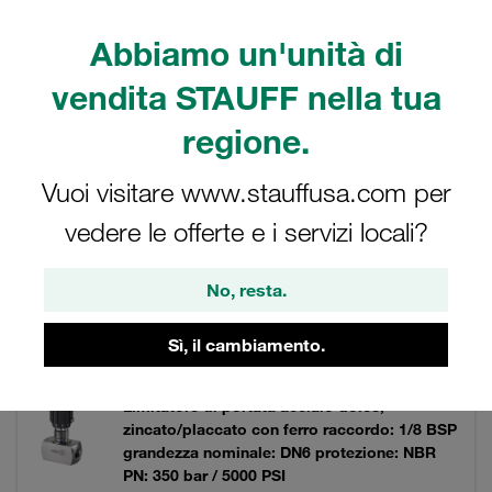
bar / 5000 PSI.
Abbiamo un'unità di
vendita STAUFF nella tua
Filtri / Ordinamento
regione.
Valvole di regolazione e Valvole di non ritorno
Vuoi visitare www.stauffusa.com per
vedere le offerte e i servizi locali?
30 Risultati
No, resta.
Griglia
Elenco
Sì, il cambiamento.
Limitatore di portata acciaio dolce,
zincato/placcato con ferro raccordo: 1/8 BSP
grandezza nominale: DN6 protezione: NBR
PN: 350 bar / 5000 PSI