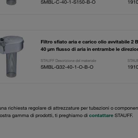
SMBL-C-40-1-S150-B-O
191
Filtro sfiato aria e carico olio avvitabile 2 
40 µm flusso di aria in entrambe le direzi
STAUFF Descrizione del materiale
STAUF
SMBL-G32-40-1-O-B-O
191
una richiesta regolare di attrezzature per tubazioni o componenti 
nostra gamma di prodotti, ti preghiamo di
contattare
STAUFF.