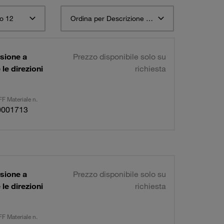
o 12
Ordina per Descrizione materiale STAUFF ascendente
rsione a
Prezzo disponibile solo su
le direzioni
richiesta
F Materiale n.
0001713
rsione a
Prezzo disponibile solo su
le direzioni
richiesta
F Materiale n.