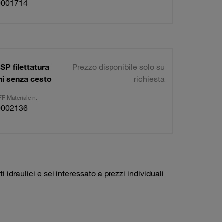
0001714
BSP filettatura
Prezzo disponibile solo su
oni senza cesto
richiesta
F Materiale n.
0002136
idraulici e sei interessato a prezzi individuali