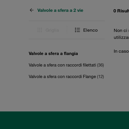
Valvole a sfera a 2 vie
0 Risul
Griglia
Elenco
Non ci s
utilizz
In caso
Valvole a sfera a flangia
Valvole a sfera con raccordi filettati
(36)
Valvole a sfera con raccordi Flange
(12)