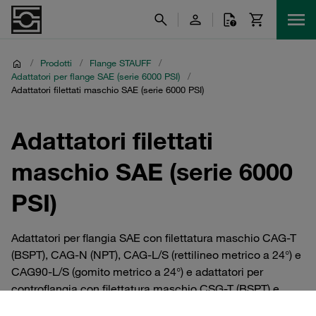
/
Prodotti
/
Flange STAUFF
/
Adattatori per flange SAE (serie 6000 PSI)
/
Adattatori filettati maschio SAE (serie 6000 PSI)
Adattatori filettati
maschio SAE (serie 6000
PSI)
Adattatori per flangia SAE con filettatura maschio CAG-T
(BSPT), CAG-N (NPT), CAG-L/S (rettilineo metrico a 24°) e
CAG90-L/S (gomito metrico a 24°) e adattatori per
controflangia con filettatura maschio CSG-T (BSPT) e
CSG-N (NPT) della serie per alte pressioni (6000 PSI)