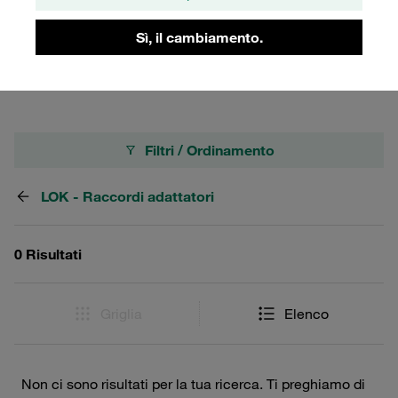
operative. La loro versatilità li rende ideali per l'uso in
ambienti industriali dove la precisione e la durata sono
Sì, il cambiamento.
fondamentali.
Filtri / Ordinamento
LOK - Raccordi adattatori
0 Risultati
Griglia
Elenco
Non ci sono risultati per la tua ricerca. Ti preghiamo di