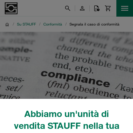
/
Su STAUFF
/
Conformità
/
Segnala il caso di conformità
Abbiamo un'unità di
vendita STAUFF nella tua