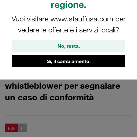
Segnala il caso di
regione.
conformità
Vuoi visitare www.stauffusa.com per
vedere le offerte e i servizi locali?
Scarica l'informativa per i whistleblower e
segnala un caso di compliance
No, resta.
Sì, il cambiamento.
Informazioni per i
whistleblower per segnalare
un caso di conformità
PDF
IT