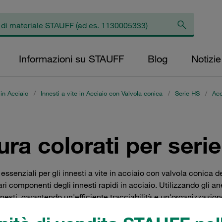
Informazioni su STAUFF
Blog
Notizie
 in Acciaio
/
Innesti a vite in Acciaio con Valvola conica
/
Serie HS
/
Acc
ura colorati per seri
 essenziali per gli innesti a vite in acciaio con valvola conica 
ri componenti degli innesti rapidi in acciaio. Utilizzando gli ane
esti, garantendo un'efficiente tracciabilità e un'organizzazione 
e tra diversi tipi di innesti. Ideali per l'uso in ambienti industr