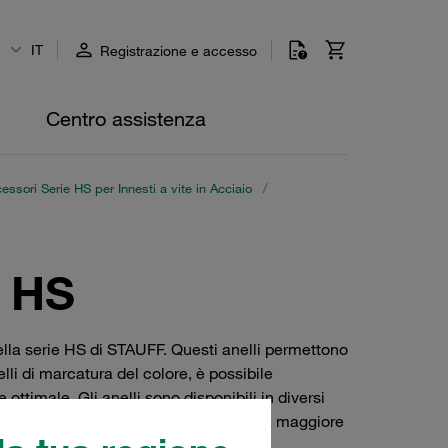
IT
Registrazione e accesso
Centro assistenza
essori Serie HS per Innesti a vite in Acciaio
/
e HS
della serie HS di STAUFF. Questi anelli permettono
lli di marcatura del colore, è possibile
ottimale. Gli anelli sono disponibili in diversi
iali, questi accessori contribuiscono a una maggiore