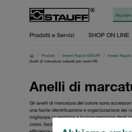
Prodotti e Servizi
SHOP ON LINE
/
Prodotti
/
Innesti Rapidi STAUFF
/
Innesti Rapidi
Anelli di marcatura colorati per serie HS
Anelli di marcat
Gli anelli di marcatura del colore sono accessori
una facile identificazione e organizzazione dei va
migliorare la gestione e la manutenzione degli inn
colori, facilitando così la codifica e la distinzion
efficienza operativa e sicurezza sul lavoro.