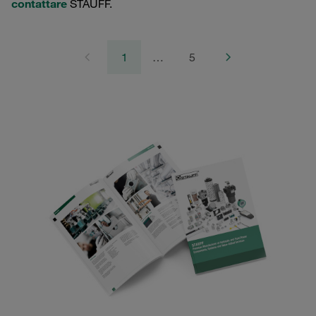
contattare
STAUFF.
1
…
5