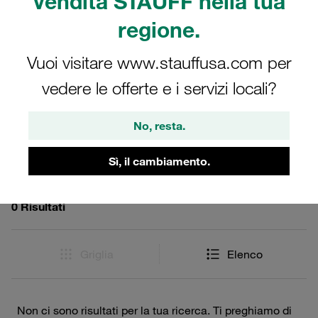
vendita STAUFF nella tua
conveniente per la gestione degli innesti rapidi,
regione.
assicurando un funzionamento ottimale e sicuro degli
accessori degli innesti rapidi.
Vuoi visitare www.stauffusa.com per
vedere le offerte e i servizi locali?
Filtri / Ordinamento
No, resta.
Accessori per Innesti Rapidi
Sì, il cambiamento.
0 Risultati
Griglia
Elenco
Non ci sono risultati per la tua ricerca. Ti preghiamo di