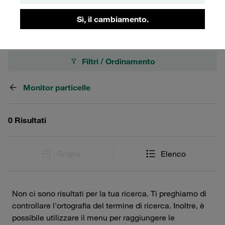
l'apparecchiatura di misura a intervalli regolari.
Sì, il cambiamento.
Filtri / Ordinamento
Monitor particelle
0 Risultati
Griglia
Elenco
Non ci sono risultati per la tua ricerca. Ti preghiamo di
controllare l'ortografia del termine di ricerca. Inoltre, è
possibile utilizzare il menu per raggiungere le