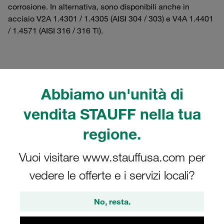
corrosione. In alternativa, sono disponibili anche in
acciaio V2A 1.4301 / 1.4305 (AISI 304 / 303) e V4A 1.4401
/ 1.4571 (AISI 316 / 316 Ti).
Filtri / Ordinamento
Abbiamo un'unità di
Serie collari standard secondo DIN 3015, parte 1
vendita STAUFF nella tua
regione.
17 Risultati
Vuoi visitare www.stauffusa.com per
vedere le offerte e i servizi locali?
Griglia
Elenco
No, resta.
Vite con testa a intaglio M6x20 serie
standard grandezza 1/1a acciaio,