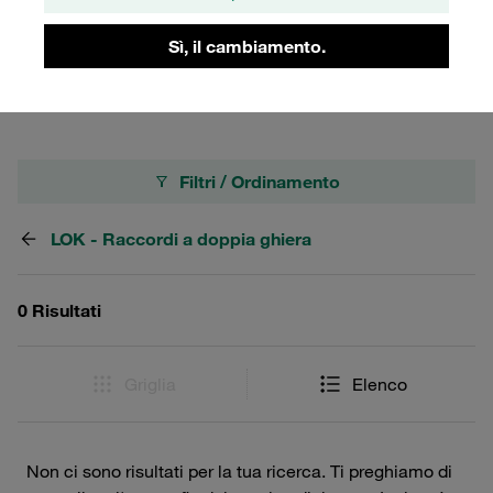
durata. Scegli i raccordi STAUFF per la tua
strumentazione e assicurati prestazioni eccellenti e una
Sì, il cambiamento.
lunga vita utile del sistema.
Filtri / Ordinamento
LOK - Raccordi a doppia ghiera
0 Risultati
Griglia
Elenco
Non ci sono risultati per la tua ricerca. Ti preghiamo di