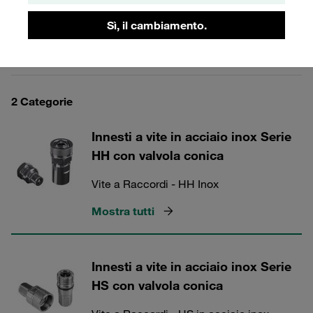
Sì, il cambiamento.
Innesti Rapidi STAUFF in Acciaio
2 Categorie
Innesti a vite in acciaio inox Serie
HH con valvola conica
Vite a Raccordi - HH Inox
Mostra tutti
Innesti a vite in acciaio inox Serie
HS con valvola conica