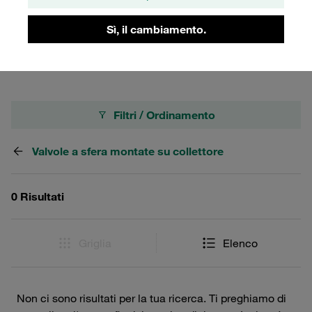
gamma di pressione è fino a 500 bar / 7250 PSI (a
seconda delle dimensioni e della combinazione di
Sì, il cambiamento.
materiali della valvola a sfera).
Filtri / Ordinamento
Valvole a sfera montate su collettore
0 Risultati
Griglia
Elenco
Non ci sono risultati per la tua ricerca. Ti preghiamo di