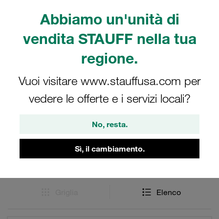
di vibrazioni, urti e fluttuazioni di pressione. Solo l'utilizzo
Abbiamo un'unità di
di parti originali STAUFF garantisce un elevato livello di
resistenza allo strappo dei raccordi completi per pressioni
vendita STAUFF nella tua
nominali fino a 630 bar e rende il sistema di raccordi
adatto a sollecitazioni estreme.
regione.
Vuoi visitare www.stauffusa.com per
vedere le offerte e i servizi locali?
Filtri / Ordinamento
No, resta.
Raccordi per tubazione svasata 37° - Acciaio
Sì, il cambiamento.
16 Risultati
Griglia
Elenco