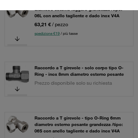
Raccordo a T girevole - tipo O-Ring 6mm
diametro esterno leggero grandezza /tipo:
06L con anello tagliente e dado inox V4A
63,21 €
/ pezzo
spedizione €19
/ più tasse
Raccordo a T girevole - solo corpo tipo O-
Ring - inox 8mm diametro esterno pesante
Prezzo disponibile solo su richiesta
Raccordo a T girevole - tipo O-Ring 6mm
diametro esterno pesante grandezza /tipo:
06S con anello tagliente e dado inox V4A