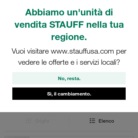
STAUFF garantisce un elevato livello di resistenza allo
Abbiamo un'unità di
strappo dei raccordi completi per pressioni nominali fino a
630 bar e rende il sistema di raccordi adatto a
vendita STAUFF nella tua
sollecitazioni estreme.
regione.
Vuoi visitare www.stauffusa.com per
Filtri / Ordinamento
vedere le offerte e i servizi locali?
Acciaio - Parti di collegamento, accessori e
No, resta.
ricambi
Sì, il cambiamento.
20 Risultati
Griglia
Elenco