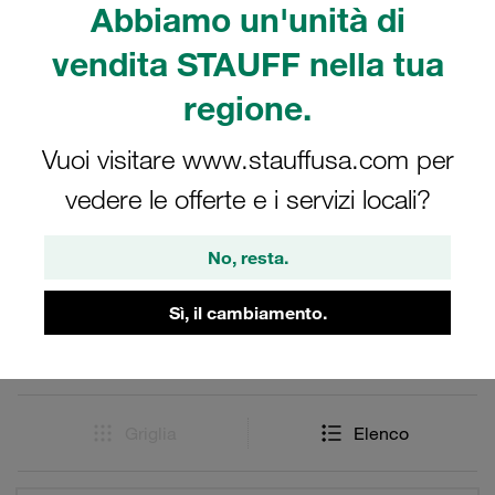
connessione affidabile e senza perdite, facilitando
Abbiamo un'unità di
l'installazione e la manutenzione. Perfetto per l'uso in
vendita STAUFF nella tua
ambienti esigenti, questo innesto è una soluzione
eccellente per chi cerca efficienza e performance nei
regione.
propri sistemi di innesti rapidi.
Vuoi visitare www.stauffusa.com per
vedere le offerte e i servizi locali?
Filtri / Ordinamento
No, resta.
Serie HP
Sì, il cambiamento.
30 Risultati
Griglia
Elenco