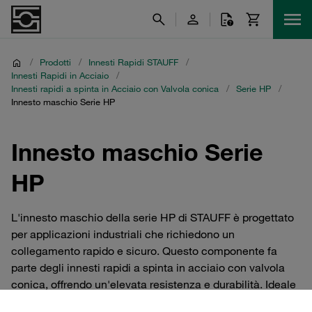
/
Prodotti
/
Innesti Rapidi STAUFF
/
Innesti Rapidi in Acciaio
/
Innesti rapidi a spinta in Acciaio con Valvola conica
/
Serie HP
/
Innesto maschio Serie HP
Innesto maschio Serie
HP
L'innesto maschio della serie HP di STAUFF è progettato
per applicazioni industriali che richiedono un
collegamento rapido e sicuro. Questo componente fa
parte degli innesti rapidi a spinta in acciaio con valvola
conica, offrendo un'elevata resistenza e durabilità. Ideale
per sistemi idraulici, l'innesto maschio garantisce una