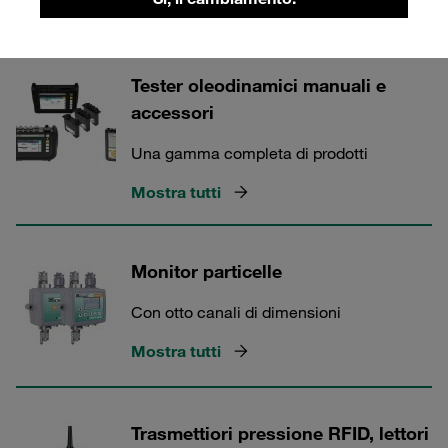
Mostra tutti
Tester oleodinamici manuali e
accessori
Una gamma completa di prodotti
Mostra tutti
Monitor particelle
Con otto canali di dimensioni
Mostra tutti
Trasmettiori pressione RFID, lettori