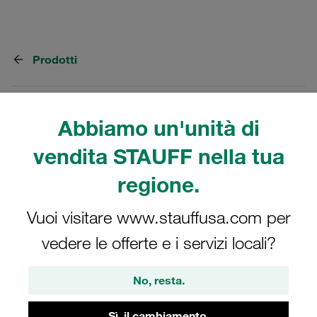
Prodotti
6 Categorie
Abbiamo un'unità di
Manometri STAUFF Diagtronics
vendita STAUFF nella tua
Gamma di pressione fino a 1000 bar
regione.
Mostra tutti
Vuoi visitare www.stauffusa.com per
vedere le offerte e i servizi locali?
Contatori particelle laser
No, resta.
Elevata precisione e riproducibilità
Sì, il cambiamento.