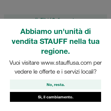
Filtri / Ordinamento
Abbiamo un'unità di
Filtri Spin-On ed elementi filtranti
vendita STAUFF nella tua
9 Risultati
regione.
Vuoi visitare www.stauffusa.com per
Griglia
Elenco
vedere le offerte e i servizi locali?
Elemento Spin-On in linea filettatura della
No, resta.
connessione: 3/4 BSPP bypass: 0,2 bar / 3
PSI
Sì, il cambiamento.
Prezzo disponibile solo su richiesta