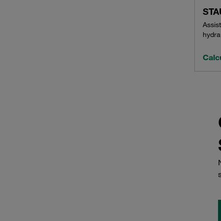
STAU
Assist
hydrau
Calcu