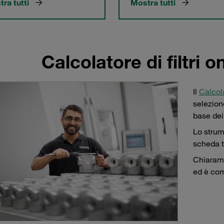
ra tutti
Mostra tutti
Calcolatore di filtri 
Il
Calcola
selezione
base dei
Lo strum
scheda t
Chiarame
ed è com