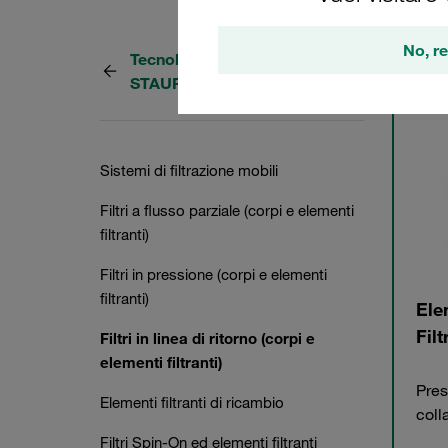
No, re
Tecnologia della filtrazione
3 Cate
STAUFF
Sistemi di filtrazione mobili
Filtri a flusso parziale (corpi e elementi
filtranti)
Filtri in pressione (corpi e elementi
filtranti)
Elem
Filt
Filtri in linea di ritorno (corpi e
elementi filtranti)
Pres
Elementi filtranti di ricambio
coll
Filtri Spin-On ed elementi filtranti