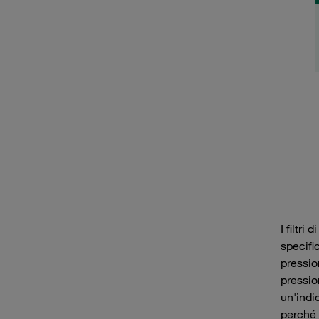
I filtr
specifi
pressio
pressio
un'indi
perché l