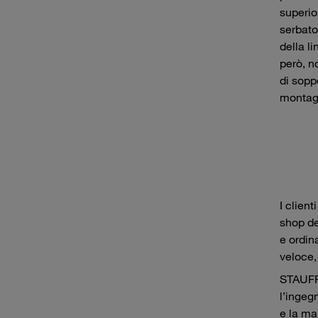
superior
serbato
della l
però, n
di soppo
montagg
I client
shop de
e ordin
veloce,
STAUFF 
l’ingeg
e la ma