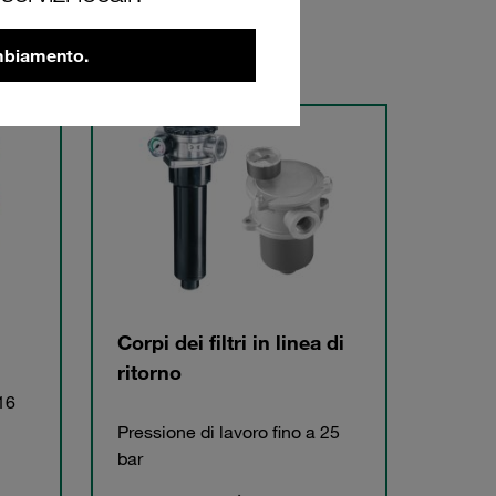
ambiamento.
Corpi dei filtri in linea di
ritorno
 16
Pressione di lavoro fino a 25
bar