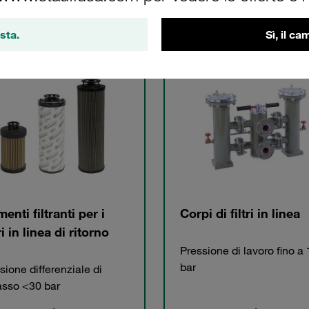
sta.
Sì, il c
gorie
enti filtranti per i
Corpi di filtri in linea
ri in linea di ritorno
Pressione di lavoro fino a
bar
sione differenziale di
asso <30 bar