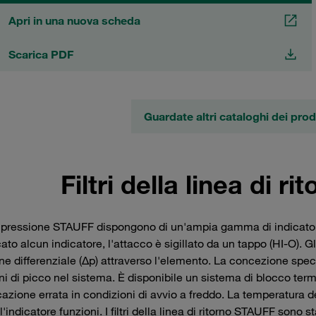
Apri in una nuova scheda
Scarica PDF
Guardate altri cataloghi dei pro
Filtri della linea di 
i di pressione STAUFF dispongono di un'ampia gamma di indicator
cato alcun indicatore, l'attacco è sigillato da un tappo (HI-O). G
ne differenziale (Δp) attraverso l'elemento. La concezione specia
ni di picco nel sistema. È disponibile un sistema di blocco term
cazione errata in condizioni di avvio a freddo. La temperatura 
'indicatore funzioni. I filtri della linea di ritorno STAUFF sono s