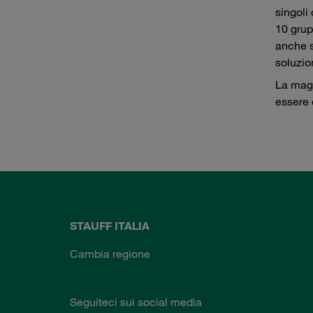
singoli
10 grup
anche s
soluzio
La magg
essere 
STAUFF ITALIA
Cambia regione
Seguiteci sui social media