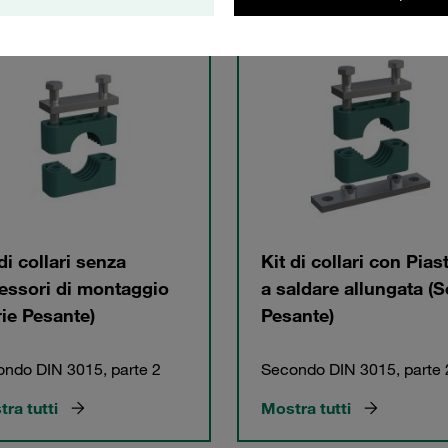
gorie
di collari senza
Kit di collari con Pias
essori di montaggio
a saldare allungata (S
rie Pesante)
Pesante)
ndo DIN 3015, parte 2
Secondo DIN 3015, parte 
ra tutti
Mostra tutti