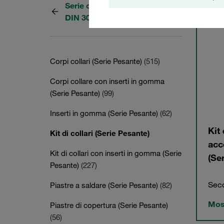
Serie collari pesanti secondo
4 Cate
DIN 3015, parte 2
Corpi collari (Serie Pesante)
(515)
Corpi collare con inserti in gomma
(Serie Pesante)
(99)
Inserti in gomma (Serie Pesante)
(62)
Kit 
Kit di collari (Serie Pesante)
acc
Kit di collari con inserti in gomma (Serie
(Se
Pesante)
(227)
Seco
Piastre a saldare (Serie Pesante)
(82)
Most
Piastre di copertura (Serie Pesante)
(56)