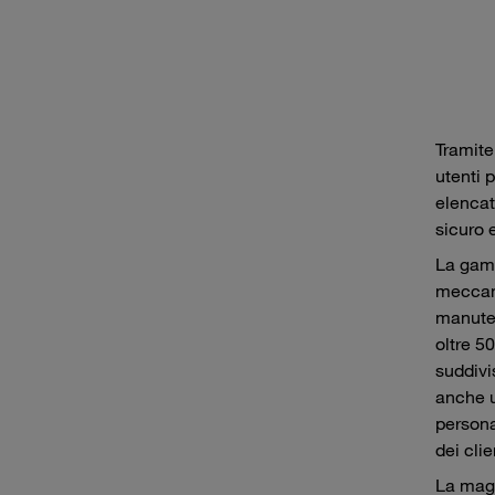
Tramite
utenti 
elencat
sicuro 
La gamm
meccani
manuten
oltre 5
suddivi
anche u
persona
dei clie
La magg