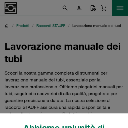
/
Prodotti
/
Raccordi STAUFF
/
Lavorazione manuale dei tubi
Lavorazione manuale dei
tubi
Scopri la nostra gamma completa di strumenti per
lavorazione manuale dei tubi, essenziale per la
lavorazione professionale. Offriamo piegatrici manuali per
tubi, segatrici e sbavatrici di alta qualità, progettate per
garantire precisione e durata. La nostra selezione di
raccordi STAUFF assicura una rapida disponibilità e
un'eccellente performance. Perfetti per chi cerca
soluzioni affidabili e di alta qualità per la lavorazione dei
Abbiamo un'unità di
tubi.