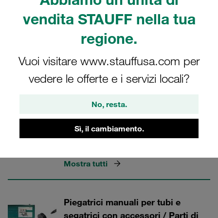
vendita STAUFF nella tua
regione.
Raccordi STAUFF
Vuoi visitare www.stauffusa.com per
vedere le offerte e i servizi locali?
5 Categorie
No, resta.
STAUFF Clean: Pistola ad aria e
ugelli
Sì, il cambiamento.
Sistema di pulizia di tubi e tubazioni
Mostra tutti
Piegatrici manuali per tubi e
segatrici con accessori / Parti di