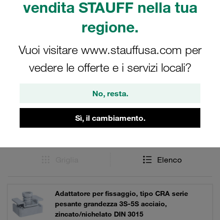
vendita STAUFF nella tua
anche in acciaio inox V4A 1.4401 / 1.4571 (AISI 316 / 316
Ti).
regione.
Vuoi visitare www.stauffusa.com per
vedere le offerte e i servizi locali?
Filtri / Ordinamento
No, resta.
Serie collari pesanti secondo DIN 3015, parte 2
Sì, il cambiamento.
3 Risultati
Griglia
Elenco
Adattatore per fissaggio, tipo CRA serie
pesante grandezza 3S-5S acciaio,
zincato/nichelato DIN 3015