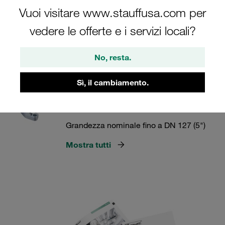
Vuoi visitare www.stauffusa.com per
Flange STAUFF
vedere le offerte e i servizi locali?
No, resta.
1 Categorie
Sì, il cambiamento.
Semi flange SAE serie 3000 PSI -
Tipo DB
Grandezza nominale fino a DN 127 (5")
Mostra tutti