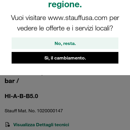
regione.
Vuoi visitare www.stauffusa.com per
vedere le offerte e i servizi locali?
Nota: l'immagine è solo a scopo illustrativo e potrebbe differire dal prodotto
No, resta.
reale.
Mostra altro
Sì, il cambiamento.
Indicatore di intasamento: ottico reset
automatico pressione differenziale 5
bar /
HI-A-B-B5.0
Stauff Mat. No. 1020000147
Visualizza Dettagli tecnici