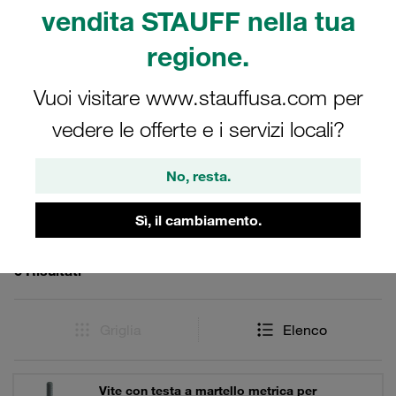
metallica durante la produzione, la lavorazione e lo
vendita STAUFF nella tua
stoccaggio. Collari ACT: Tecnologia anticorrosione.
regione.
Riducono la corrosione interstiziale sul tubo.
Vuoi visitare www.stauffusa.com per
vedere le offerte e i servizi locali?
Filtri / Ordinamento
No, resta.
Collari ACT della Serie Doppia simili a DIN 3015,
Parte 3
Sì, il cambiamento.
6 Risultati
Griglia
Elenco
Vite con testa a martello metrica per