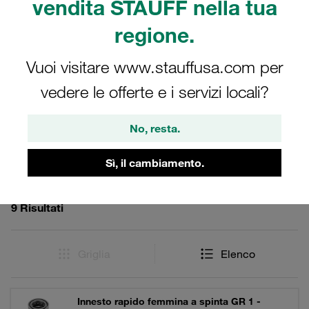
vendita STAUFF nella tua
in ambienti industriali, l'innesto femmina garantisce una
tenuta perfetta grazie alla sua valvola conica, facilitando
regione.
al contempo un'installazione e una manutenzione rapide
e semplici.
Vuoi visitare www.stauffusa.com per
vedere le offerte e i servizi locali?
Filtri / Ordinamento
No, resta.
Sì, il cambiamento.
Serie IA
9 Risultati
Griglia
Elenco
Innesto rapido femmina a spinta GR 1 -