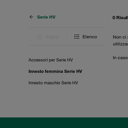
Serie HV
0 Risul
Griglia
Elenco
Non ci s
utilizz
In caso
Accessori per Serie HV
Innesto femmina Serie HV
Innesto maschio Serie HV