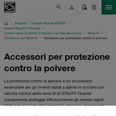
/
Prodotti
/
Innesti Rapidi STAUFF
/
Innesti Rapidi in Acciaio
/
Innesti rapidi a spinta in Acciaio con Valvola conica
/
Serie IA
/
Accessori per Serie IA
/
Accessori per protezione contro la polvere
Accessori per protezione
contro la polvere
La protezione contro la polvere è un accessorio
essenziale per gli innesti rapidi a spinta in acciaio con
valvola conica della serie IA di STAUFF. Questo
componente protegge efficacemente gli innesti rapidi
dalla polvere e da altre particelle abrasive, garantendo
una maggiore durata e affidabilità del sistema. La