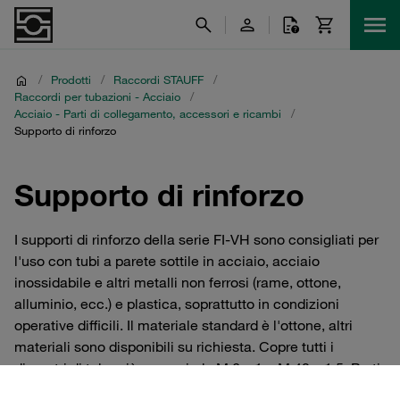
/
Prodotti
/
Raccordi STAUFF
/
Raccordi per tubazioni - Acciaio
/
Acciaio - Parti di collegamento, accessori e ricambi
/
Supporto di rinforzo
Supporto di rinforzo
I supporti di rinforzo della serie FI-VH sono consigliati per
l'uso con tubi a parete sottile in acciaio, acciaio
inossidabile e altri metalli non ferrosi (rame, ottone,
alluminio, ecc.) e plastica, soprattutto in condizioni
operative difficili. Il materiale standard è l'ottone, altri
materiali sono disponibili su richiesta. Copre tutti i
diametri di tubo più comuni, da M 6 x 1 a M 42 x 1,5. Parti
di ricambio e accessori per Raccordi per tubazioni e