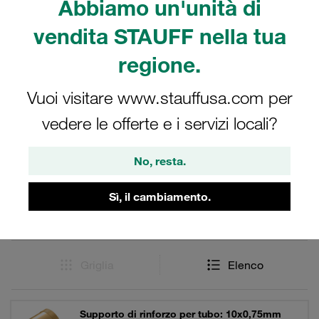
Abbiamo un'unità di
Raccordi 24° con anello tagliente della serie STAUFF
Raccordi in acciaio con conicità interna di 24°. Per
vendita STAUFF nella tua
l'oleodinamica.
regione.
Vuoi visitare www.stauffusa.com per
Filtri / Ordinamento
vedere le offerte e i servizi locali?
Acciaio - Parti di collegamento, accessori e
No, resta.
ricambi
Sì, il cambiamento.
27 Risultati
Griglia
Elenco
Supporto di rinforzo per tubo: 10x0,75mm