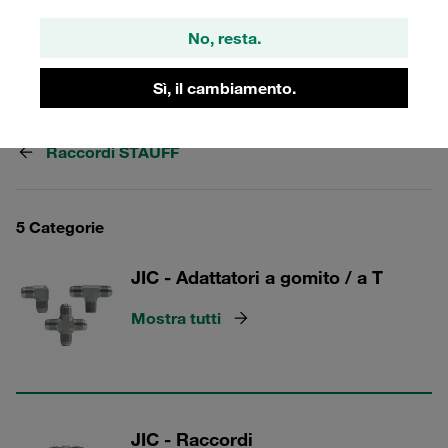
passaparete a gomito, a T, a croce, unioni, prigionieri e
No, resta.
paratie, ecc.
Sì, il cambiamento.
Raccordi STAUFF
5 Categorie
JIC - Adattatori a gomito / a T
Mostra tutti
JIC - Raccordi