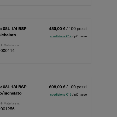
: 08L 1/4 BSP
485,00 €
/ 100 pezzi
nichelato
spedizione €19
/ più tasse
F Materiale n.
0000114
: 08L 1/4 BSP
608,00 €
/ 100 pezzi
to/nichelato
spedizione €19
/ più tasse
F Materiale n.
0001256