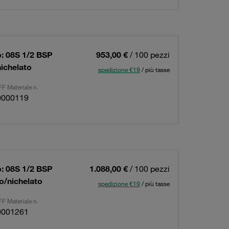
: 08S 1/2 BSP
953,00 €
/ 100 pezzi
nichelato
spedizione €19
/ più tasse
F Materiale n.
0000119
: 08S 1/2 BSP
1.088,00 €
/ 100 pezzi
to/nichelato
spedizione €19
/ più tasse
F Materiale n.
0001261