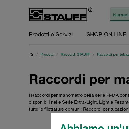
Prodotti e Servizi
SHOP ON LINE
/
Prodotti
/
Raccordi STAUFF
/
Raccordi per tubazi
Raccordi per m
I Raccordi per manometro della serie FI-MA cons
disponibili nelle Serie Extra-Light, Light e Pesa
tutte le filettature comuni. Raccordi per tubazion
Abbiamo un'un