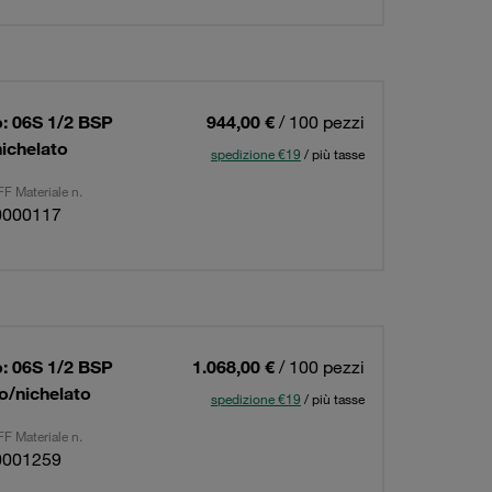
: 06S 1/2 BSP
944,00 €
/ 100 pezzi
nichelato
spedizione €19
/ più tasse
F Materiale n.
0000117
: 06S 1/2 BSP
1.068,00 €
/ 100 pezzi
to/nichelato
spedizione €19
/ più tasse
F Materiale n.
0001259