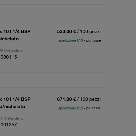
 10 l 1/4 BSP
533,00 €
/ 100 pezzi
nichelato
spedizione €19
/ più tasse
F Materiale n.
0000115
 10 l 1/4 BSP
671,00 €
/ 100 pezzi
to/nichelato
spedizione €19
/ più tasse
F Materiale n.
0001257