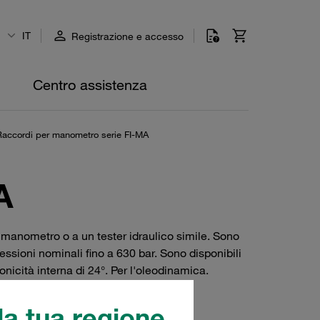
IT
Registrazione e accesso
Centro assistenza
Raccordi per manometro serie FI-MA
A
manometro o a un tester idraulico simile. Sono
ssioni nominali fino a 630 bar. Sono disponibili
onicità interna di 24°. Per l'oleodinamica.
a tua regione.