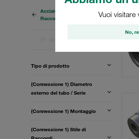
Acciaio - Raccordi femmina /
19 Risu
Vuoi visitare
Raccordi per manometro
No, re
Griglia
Elenco
Tipo di prodotto
(Connessione 1) Diametro
esterno del tubo / Serie
(Connessione 1) Montaggio
(Connessione 1) Stile di
Raccordi