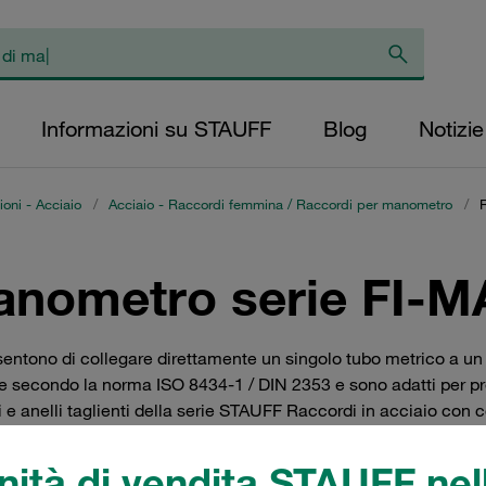
Informazioni su STAUFF
Blog
Notizie
oni - Acciaio
/
Acciaio - Raccordi femmina / Raccordi per manometro
/
anometro serie FI-M
entono di collegare direttamente un singolo tubo metrico a un 
nte secondo la norma ISO 8434-1 / DIN 2353 e sono adatti per pre
i e anelli taglienti della serie STAUFF Raccordi in acciaio con c
ità di vendita STAUFF nell