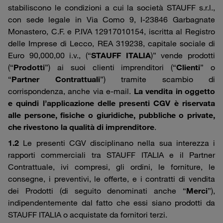
stabiliscono le condizioni a cui la società STAUFF s.r.l.,
con sede legale in Via Como 9, I-23846 Garbagnate
Monastero, C.F. e P.IVA 12917010154, iscritta al Registro
delle Imprese di Lecco, REA 319238, capitale sociale di
Euro 90,000,00 i.v., (“
STAUFF ITALIA
)” vende prodotti
(“
Prodotti
”) ai suoi clienti imprenditori (“
Clienti
” o
“
Partner Contrattuali
”) tramite scambio di
corrispondenza, anche via e-mail.
La vendita in oggetto
e quindi l’applicazione delle presenti CGV è riservata
alle persone, fisiche o giuridiche, pubbliche o private,
che rivestono la qualità di imprenditore
.
1.2
Le presenti CGV disciplinano nella sua interezza i
rapporti commerciali tra STAUFF ITALIA e il Partner
Contrattuale, ivi compresi, gli ordini, le forniture, le
consegne, i preventivi, le offerte, e i contratti di vendita
dei Prodotti (di seguito denominati anche “
Merci
”),
indipendentemente dal fatto che essi siano prodotti da
STAUFF ITALIA o acquistate da fornitori terzi.