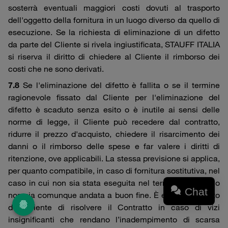
sosterrà eventuali maggiori costi dovuti al trasporto
dell'oggetto della fornitura in un luogo diverso da quello di
esecuzione. Se la richiesta di eliminazione di un difetto
da parte del Cliente si rivela ingiustificata, STAUFF ITALIA
si riserva il diritto di chiedere al Cliente il rimborso dei
costi che ne sono derivati.
7.8
Se l'eliminazione del difetto è fallita o se il termine
ragionevole fissato dal Cliente per l'eliminazione del
difetto è scaduto senza esito o è inutile ai sensi delle
norme di legge, il Cliente può recedere dal contratto,
ridurre il prezzo d'acquisto, chiedere il risarcimento dei
danni o il rimborso delle spese e far valere i diritti di
ritenzione, ove applicabili. La stessa previsione si applica,
per quanto compatibile, in caso di fornitura sostitutiva, nel
caso in cui non sia stata eseguita nel termine previsto o
Chat
non sia comunque andata a buon fine. È escluso il diritto
del Cliente di risolvere il Contratto in caso di vizi
insignificanti che rendano l’inadempimento di scarsa