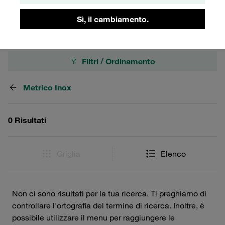
alta resistenza e affidabilità.
Sì, il cambiamento.
Filtri / Ordinamento
Metrico Inox
0 Risultati
Griglia
Elenco
Non ci sono risultati per la tua ricerca. Ti preghiamo di
controllare l'ortografia del termine di ricerca. Inoltre, è
possibile utilizzare il menu per raggiungere le