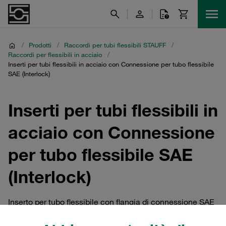
/
Prodotti
/
Raccordi per tubi flessibili STAUFF
/
Raccordi per flessibili in acciaio
/
Inserti per tubi flessibili in acciaio con Connessione per tubo flessibile
SAE (Interlock)
Inserti per tubi flessibili in
acciaio con Connessione
per tubo flessibile SAE
(Interlock)
Inserto per tubo flessibile con flangia di connessione SAE
da 3000 PSI e 6000 PSI secondo SAE J 518 e ISO 6162-